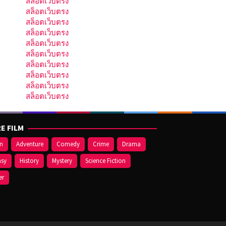
สล็อตเว็บตรง
สล็อตเว็บตรง
สล็อตเว็บตรง
สล็อตเว็บตรง
สล็อตเว็บตรง
สล็อตเว็บตรง
สล็อตเว็บตรง
สล็อตเว็บตรง
สล็อตเว็บตรง
สล็อตเว็บตรง
E FILM
on
Adventure
Comedy
Crime
Drama
asy
History
Mystery
Science Fiction
er