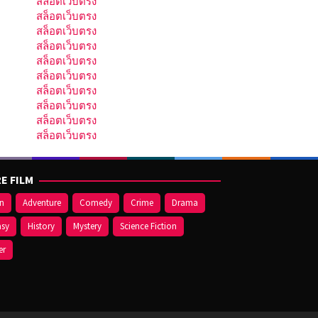
สล็อตเว็บตรง
สล็อตเว็บตรง
สล็อตเว็บตรง
สล็อตเว็บตรง
สล็อตเว็บตรง
สล็อตเว็บตรง
สล็อตเว็บตรง
สล็อตเว็บตรง
สล็อตเว็บตรง
สล็อตเว็บตรง
E FILM
on
Adventure
Comedy
Crime
Drama
asy
History
Mystery
Science Fiction
er