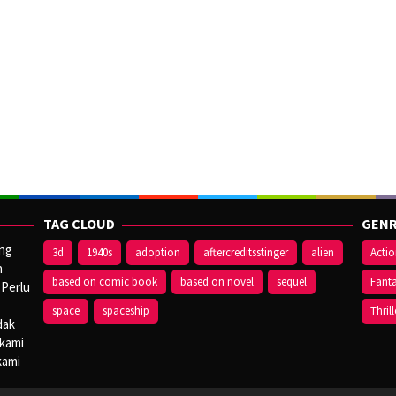
TAG CLOUD
GENR
ang
3d
1940s
adoption
aftercreditsstinger
alien
Acti
n
based on comic book
based on novel
sequel
Fant
 Perlu
space
spaceship
Thrill
dak
 kami
kami