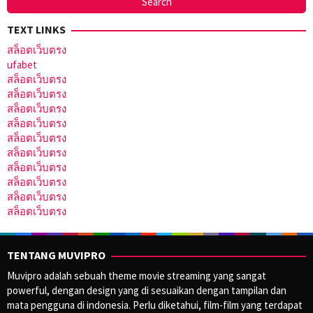
TEXT LINKS
สล็อตเว็บตรง
ufabet
สล็อตเว็บตรง
สล็อตเว็บตรง
สล็อตเว็บตรง
สล็อตเว็บตรง
สล็อตเว็บตรง
สล็อตเว็บตรง
สล็อตเว็บตรง
สล็อตเว็บตรง
สล็อตเว็บตรง
สล็อตเว็บตรง
TENTANG MUVIPRO
Muvipro adalah sebuah theme movie streaming yang sangat
powerful, dengan design yang di sesuaikan dengan tampilan dan
mata pengguna di indonesia. Perlu diketahui, film-film yang terdapat