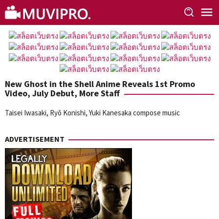
Skip
to
content
New Ghost in the Shell Anime Reveals 1st Promo
Video, July Debut, More Staff
Taisei Iwasaki, Ryō Konishi, Yuki Kanesaka compose music
ADVERTISEMENT