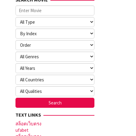
TEXT LINKS
สล็อตเว็บตรง
ufabet