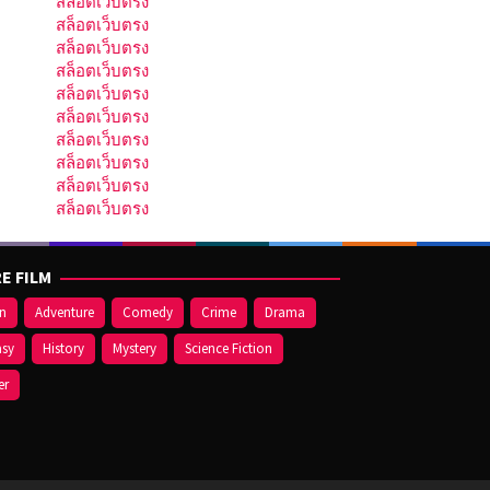
สล็อตเว็บตรง
สล็อตเว็บตรง
สล็อตเว็บตรง
สล็อตเว็บตรง
สล็อตเว็บตรง
สล็อตเว็บตรง
สล็อตเว็บตรง
สล็อตเว็บตรง
สล็อตเว็บตรง
สล็อตเว็บตรง
E FILM
on
Adventure
Comedy
Crime
Drama
asy
History
Mystery
Science Fiction
er