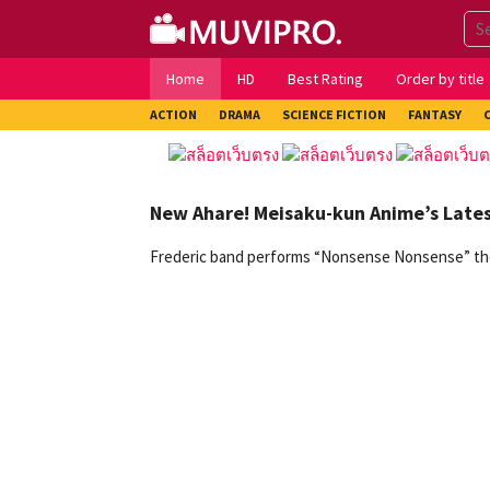
Skip
to
content
Home
HD
Best Rating
Order by title
ACTION
DRAMA
SCIENCE FICTION
FANTASY
New Ahare! Meisaku-kun Anime’s Lates
Frederic band performs “Nonsense Nonsense” t