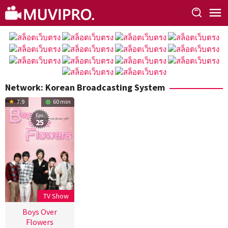
Skip
to
content
Network:
Korean Broadcasting System
7.9
60 min
Eps:
25
TV Show
Boys Over
Flowers