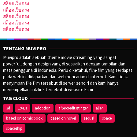
สล็อตเว็บตรง
สล็อตเว็บตรง
สล็อตเว็บตรง
สล็อตเว็บตรง
สล็อตเว็บตรง
TENTANG MUVIPRO
Muvipro adalah sebuah theme movie streaming yang sangat
powerful, dengan design yang di sesuaikan dengan tampilan dan
mata pengguna di indonesia. Perlu diketahui, film-film yang terdapat
pada web ini didapatkan dari web pencarian di internet. Kami tidak
menyimpan file film tersebut di server sendiri dan kami hanya
menempelkan link-link tersebut di website kami
TAG CLOUD
3d
1940s
adoption
aftercreditsstinger
alien
based on comic book
based on novel
sequel
space
spaceship