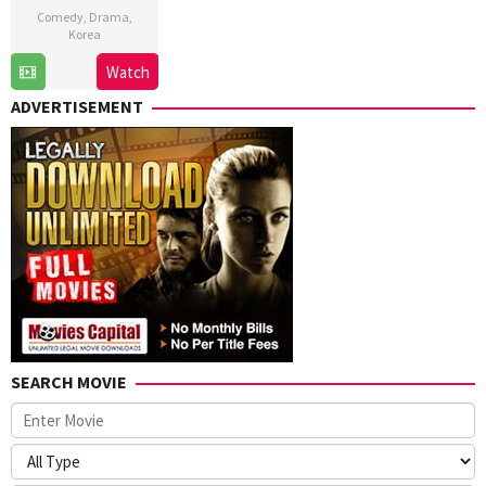
Comedy
,
Drama
,
Korea
5
Korean
Watch
Jan
Broadcasting
ADVERTISEMENT
2009
System
SEARCH MOVIE