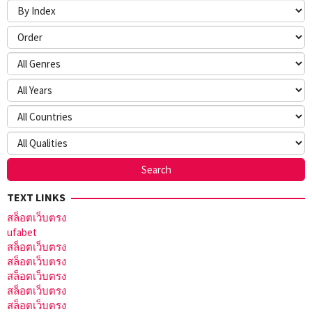
TEXT LINKS
สล็อตเว็บตรง
ufabet
สล็อตเว็บตรง
สล็อตเว็บตรง
สล็อตเว็บตรง
สล็อตเว็บตรง
สล็อตเว็บตรง