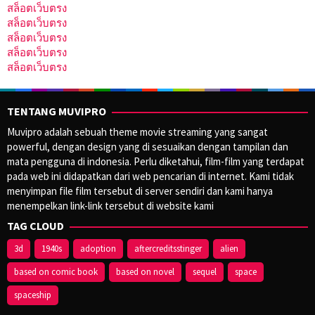
สล็อตเว็บตรง
สล็อตเว็บตรง
สล็อตเว็บตรง
สล็อตเว็บตรง
สล็อตเว็บตรง
TENTANG MUVIPRO
Muvipro adalah sebuah theme movie streaming yang sangat
powerful, dengan design yang di sesuaikan dengan tampilan dan
mata pengguna di indonesia. Perlu diketahui, film-film yang terdapat
pada web ini didapatkan dari web pencarian di internet. Kami tidak
menyimpan file film tersebut di server sendiri dan kami hanya
menempelkan link-link tersebut di website kami
TAG CLOUD
3d
1940s
adoption
aftercreditsstinger
alien
based on comic book
based on novel
sequel
space
spaceship