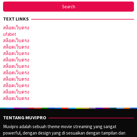
TEXT LINKS
สล็อตเว็บตรง
ufabet
สล็อตเว็บตรง
สล็อตเว็บตรง
สล็อตเว็บตรง
สล็อตเว็บตรง
สล็อตเว็บตรง
สล็อตเว็บตรง
สล็อตเว็บตรง
สล็อตเว็บตรง
สล็อตเว็บตรง
สล็อตเว็บตรง
TENTANG MUVIPRO
Muvipro adalah sebuah theme movie streaming yang sangat
powerful, dengan design yang di sesuaikan dengan tampilan dan