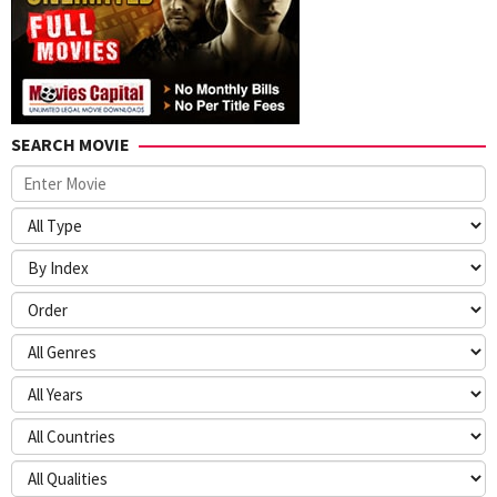
SEARCH MOVIE