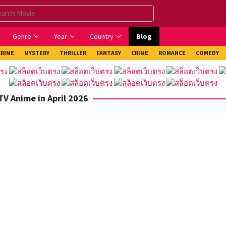
Genre
Year
Country
Blog
CRIME
MYSTERY
THRILLER
FANTASY
CRIME
ROMANCE
COMEDY
V Anime in April 2026