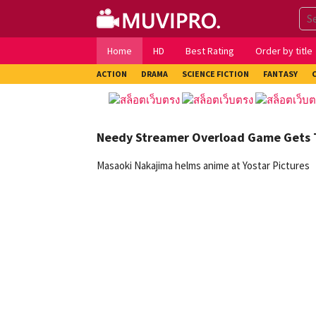
Skip
to
content
Home
HD
Best Rating
Order by title
ACTION
DRAMA
SCIENCE FICTION
FANTASY
Needy Streamer Overload Game Gets T
Masaoki Nakajima helms anime at Yostar Pictures