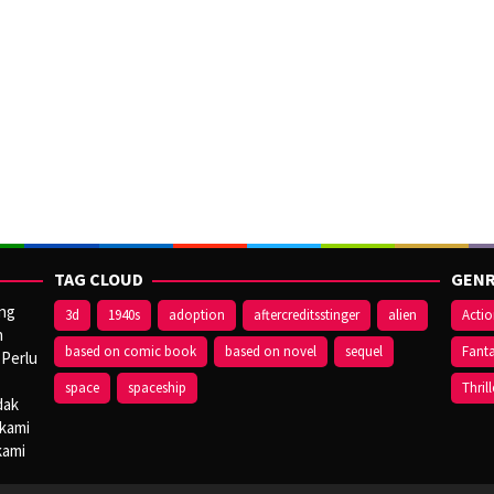
TAG CLOUD
GENR
ang
3d
1940s
adoption
aftercreditsstinger
alien
Acti
n
based on comic book
based on novel
sequel
Fant
 Perlu
space
spaceship
Thrill
dak
 kami
kami