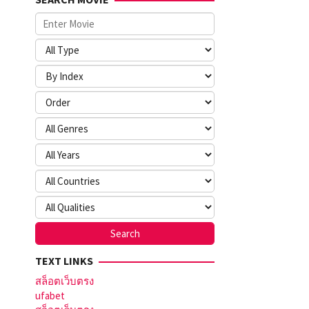
TEXT LINKS
สล็อตเว็บตรง
ufabet