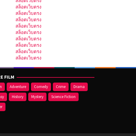
สล็อตเว็บตรง
สล็อตเว็บตรง
สล็อตเว็บตรง
สล็อตเว็บตรง
สล็อตเว็บตรง
สล็อตเว็บตรง
สล็อตเว็บตรง
สล็อตเว็บตรง
สล็อตเว็บตรง
สล็อตเว็บตรง
E FILM
on
Adventure
Comedy
Crime
Drama
asy
History
Mystery
Science Fiction
er