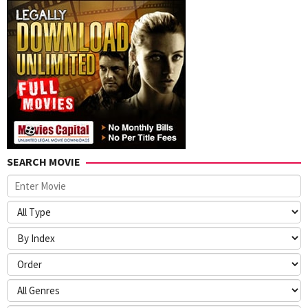
SEARCH MOVIE