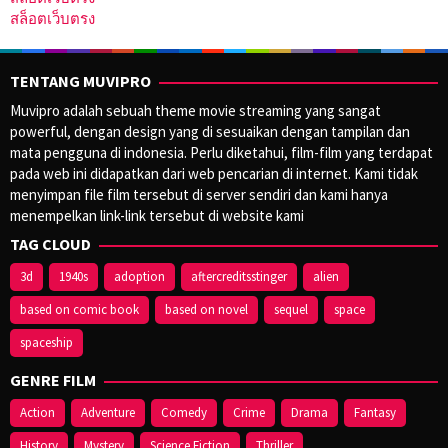
สล็อตเว็บตรง
TENTANG MUVIPRO
Muvipro adalah sebuah theme movie streaming yang sangat
powerful, dengan design yang di sesuaikan dengan tampilan dan
mata pengguna di indonesia. Perlu diketahui, film-film yang terdapat
pada web ini didapatkan dari web pencarian di internet. Kami tidak
menyimpan file film tersebut di server sendiri dan kami hanya
menempelkan link-link tersebut di website kami
TAG CLOUD
3d
1940s
adoption
aftercreditsstinger
alien
based on comic book
based on novel
sequel
space
spaceship
GENRE FILM
Action
Adventure
Comedy
Crime
Drama
Fantasy
History
Mystery
Science Fiction
Thriller