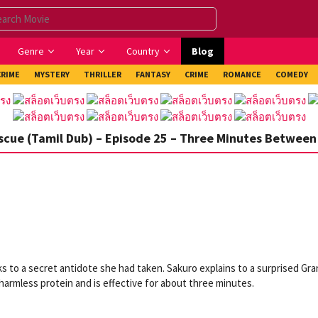
Genre
Year
Country
Blog
CRIME
MYSTERY
THRILLER
FANTASY
CRIME
ROMANCE
COMEDY
cue (Tamil Dub) – Episode 25 – Three Minutes Between 
 to a secret antidote she had taken. Sakuro explains to a surprised Gr
harmless protein and is effective for about three minutes.