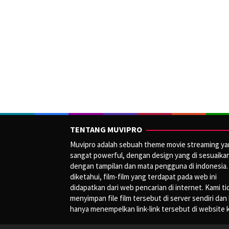
TENTANG MUVIPRO
Muvipro adalah sebuah theme movie streaming y
sangat powerful, dengan design yang di sesuaika
dengan tampilan dan mata pengguna di indonesia.
diketahui, film-film yang terdapat pada web ini
didapatkan dari web pencarian di internet. Kami ti
menyimpan file film tersebut di server sendiri dan
hanya menempelkan link-link tersebut di website 