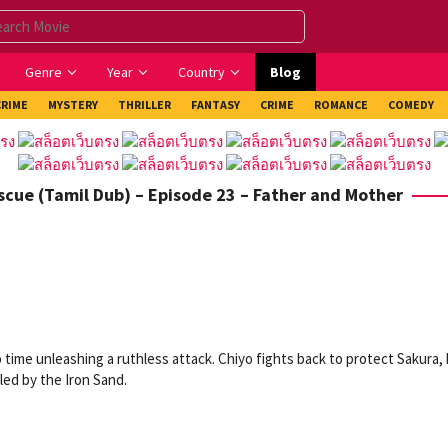
Genre
Year
Country
Blog
CRIME
MYSTERY
THRILLER
FANTASY
CRIME
ROMANCE
COMEDY
cue (Tamil Dub) – Episode 23 – Father and Mother
time unleashing a ruthless attack. Chiyo fights back to protect Sakura, 
led by the Iron Sand.