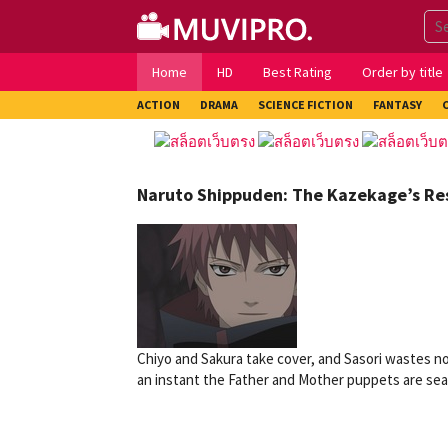
Skip
to
content
Home
HD
Best Rating
Order by title
ACTION
DRAMA
SCIENCE FICTION
FANTASY
Naruto Shippuden: The Kazekage’s Res
Chiyo and Sakura take cover, and Sasori wastes no 
an instant the Father and Mother puppets are sea