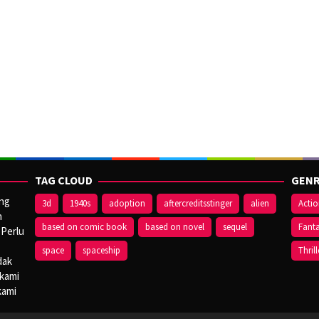
TAG CLOUD
GENR
ang
3d
1940s
adoption
aftercreditsstinger
alien
Acti
n
based on comic book
based on novel
sequel
Fant
 Perlu
space
spaceship
Thrill
dak
 kami
kami