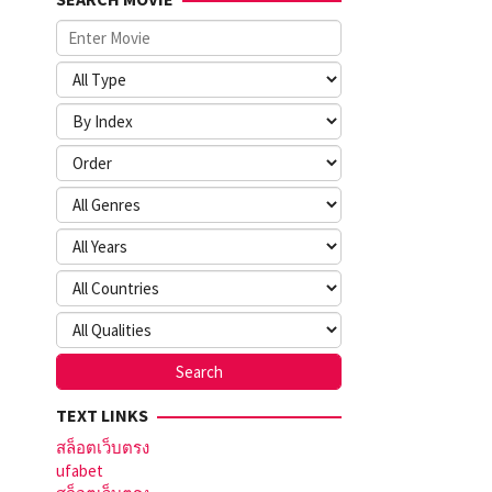
TEXT LINKS
สล็อตเว็บตรง
ufabet