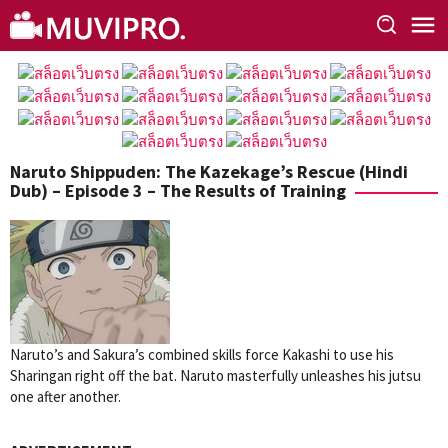
Skip
to
content
Naruto Shippuden: The Kazekage’s Rescue (Hindi
Dub) – Episode 3 – The Results of Training
Naruto’s and Sakura’s combined skills force Kakashi to use his
Sharingan right off the bat. Naruto masterfully unleashes his jutsu
one after another.