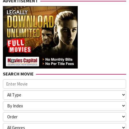
ADVERTISEMENT
SEARCH MOVIE