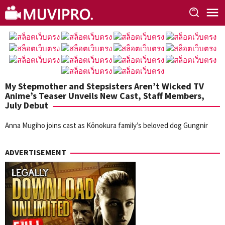
Skip
to
content
My Stepmother and Stepsisters Aren’t Wicked TV
Anime’s Teaser Unveils New Cast, Staff Members,
July Debut
Anna Mugiho joins cast as Kōnokura family’s beloved dog Gungnir
ADVERTISEMENT