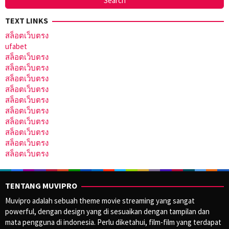
TEXT LINKS
สล็อตเว็บตรง
ufabet
สล็อตเว็บตรง
สล็อตเว็บตรง
สล็อตเว็บตรง
สล็อตเว็บตรง
สล็อตเว็บตรง
สล็อตเว็บตรง
สล็อตเว็บตรง
สล็อตเว็บตรง
สล็อตเว็บตรง
สล็อตเว็บตรง
TENTANG MUVIPRO
Muvipro adalah sebuah theme movie streaming yang sangat
powerful, dengan design yang di sesuaikan dengan tampilan dan
mata pengguna di indonesia. Perlu diketahui, film-film yang terdapat