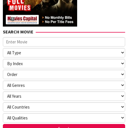
SEARCH MOVIE