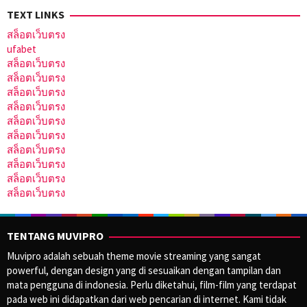
TEXT LINKS
สล็อตเว็บตรง
ufabet
สล็อตเว็บตรง
สล็อตเว็บตรง
สล็อตเว็บตรง
สล็อตเว็บตรง
สล็อตเว็บตรง
สล็อตเว็บตรง
สล็อตเว็บตรง
สล็อตเว็บตรง
สล็อตเว็บตรง
สล็อตเว็บตรง
TENTANG MUVIPRO
Muvipro adalah sebuah theme movie streaming yang sangat
powerful, dengan design yang di sesuaikan dengan tampilan dan
mata pengguna di indonesia. Perlu diketahui, film-film yang terdapat
pada web ini didapatkan dari web pencarian di internet. Kami tidak