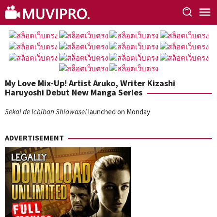
Skip
to
content
My Love Mix-Up! Artist Aruko, Writer Kizashi
Haruyoshi Debut New Manga Series
Sekai de Ichiban Shiawase!
launched on Monday
ADVERTISEMENT