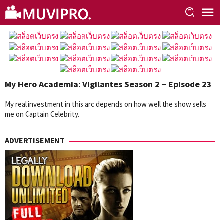
Skip
to
content
My Hero Academia: Vigilantes Season 2 ‒ Episode 23
My real investment in this arc depends on how well the show sells
me on Captain Celebrity.
ADVERTISEMENT