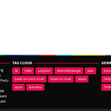
TAG CLOUD
GENR
ang
3d
1940s
adoption
aftercreditsstinger
alien
Acti
n
based on comic book
based on novel
sequel
Fant
 Perlu
space
spaceship
Thrill
dak
 kami
kami