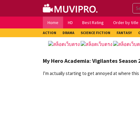
Skip
to
content
Home
HD
Best Rating
Order by title
ACTION
DRAMA
SCIENCE FICTION
FANTASY
My Hero Academia: Vigilantes Season 
I’m actually starting to get annoyed at where this 