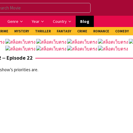
Genre
Year
Country
Blog
CRIME
MYSTERY
THRILLER
FANTASY
CRIME
ROMANCE
COMEDY
2 ‒ Episode 22
show’s priorities are.