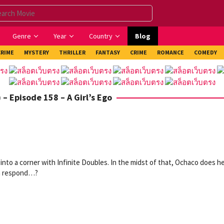
Genre
Year
Country
Blog
CRIME
MYSTERY
THRILLER
FANTASY
CRIME
ROMANCE
COMEDY
– Episode 158 – A Girl’s Ego
nto a corner with Infinite Doubles. In the midst of that, Ochaco does h
ga respond…?