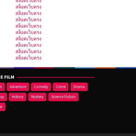
สล็อตเว็บตรง
สล็อตเว็บตรง
สล็อตเว็บตรง
สล็อตเว็บตรง
สล็อตเว็บตรง
สล็อตเว็บตรง
สล็อตเว็บตรง
สล็อตเว็บตรง
สล็อตเว็บตรง
สล็อตเว็บตรง
E FILM
on
Adventure
Comedy
Crime
Drama
asy
History
Mystery
Science Fiction
er