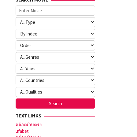
TEXT LINKS
สล็อตเว็บตรง
ufabet