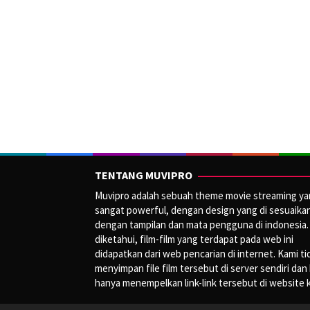
TENTANG MUVIPRO
Muvipro adalah sebuah theme movie streaming y
sangat powerful, dengan design yang di sesuaika
dengan tampilan dan mata pengguna di indonesia.
diketahui, film-film yang terdapat pada web ini
didapatkan dari web pencarian di internet. Kami ti
menyimpan file film tersebut di server sendiri dan
hanya menempelkan link-link tersebut di website 