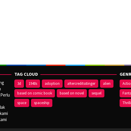
TAG CLOUD
GENR
ang
3d
1940s
adoption
aftercreditsstinger
alien
Acti
n
based on comic book
based on novel
sequel
Fant
 Perlu
space
spaceship
Thrill
dak
 kami
kami