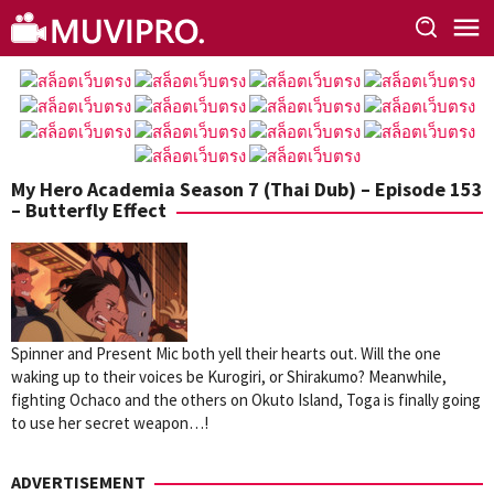
Skip
to
content
My Hero Academia Season 7 (Thai Dub) – Episode 153
– Butterfly Effect
Spinner and Present Mic both yell their hearts out. Will the one
waking up to their voices be Kurogiri, or Shirakumo? Meanwhile,
fighting Ochaco and the others on Okuto Island, Toga is finally going
to use her secret weapon…!
ADVERTISEMENT