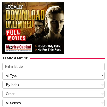
SEARCH MOVIE