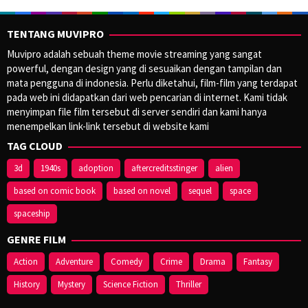
TENTANG MUVIPRO
Muvipro adalah sebuah theme movie streaming yang sangat
powerful, dengan design yang di sesuaikan dengan tampilan dan
mata pengguna di indonesia. Perlu diketahui, film-film yang terdapat
pada web ini didapatkan dari web pencarian di internet. Kami tidak
menyimpan file film tersebut di server sendiri dan kami hanya
menempelkan link-link tersebut di website kami
TAG CLOUD
3d
1940s
adoption
aftercreditsstinger
alien
based on comic book
based on novel
sequel
space
spaceship
GENRE FILM
Action
Adventure
Comedy
Crime
Drama
Fantasy
History
Mystery
Science Fiction
Thriller