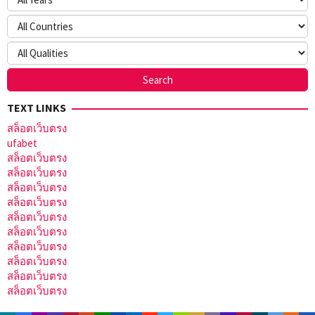
TEXT LINKS
สล็อตเว็บตรง
ufabet
สล็อตเว็บตรง
สล็อตเว็บตรง
สล็อตเว็บตรง
สล็อตเว็บตรง
สล็อตเว็บตรง
สล็อตเว็บตรง
สล็อตเว็บตรง
สล็อตเว็บตรง
สล็อตเว็บตรง
สล็อตเว็บตรง