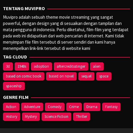
TENTANG MUVIPRO
Muvipro adalah sebuah theme movie streaming yang sangat
powerful, dengan design yang di sesuaikan dengan tampilan dan
mata pengguna di indonesia. Perlu diketahui, film-film yang terdapat
pada web ini didapatkan dari web pencarian di internet. Kami tidak
menyimpan file film tersebut di server sendiri dan kami hanya
menempelkan link-link tersebut di website kami
TAG CLOUD
3d
1940s
adoption
aftercreditsstinger
alien
based on comic book
based on novel
sequel
space
spaceship
GENRE FILM
Action
Adventure
Comedy
Crime
Drama
Fantasy
History
Mystery
Science Fiction
Thriller