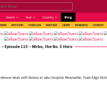
Genre
Year
Country
Blog
CRIME
MYSTERY
THRILLER
FANTASY
CRIME
ROMANCE
COMEDY
– Episode 115 – Mirko, the No. 5 Hero
 Endeavor deals with Nomus at Jaku Hospital. Meanwhile, Team Edge Shot