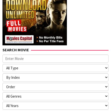
SEARCH MOVIE