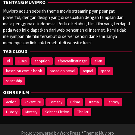
TENTANG MUVIPRO
Muvipro adalah sebuah theme movie streaming yang sangat
powerful, dengan design yang di sesuaikan dengan tampilan dan
mata pengguna di indonesia. Perlu diketahui, film-film yang terdapat
pada web ini didapatkan dari web pencarian di internet. Kami tidak
menyimpan file film tersebut di server sendiri dan kami hanya
menempelkan link-link tersebut di website kami
TAG CLOUD
3d
1940s
adoption
aftercreditsstinger
alien
based on comic book
based on novel
sequel
space
spaceship
GENRE FILM
Action
Adventure
Comedy
Crime
Drama
Fantasy
History
Mystery
Science Fiction
Thriller
Proudly powered by WordPress
/
Theme: Muvipro