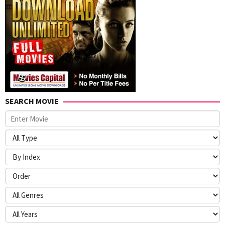
SEARCH MOVIE