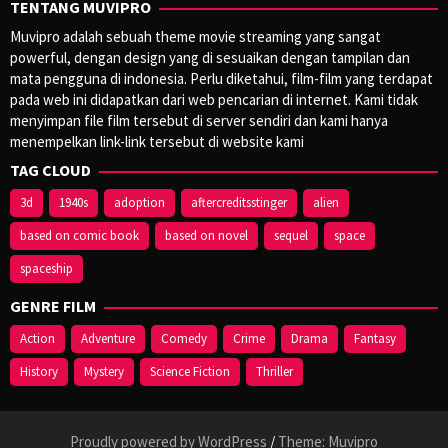
TENTANG MUVIPRO
Muvipro adalah sebuah theme movie streaming yang sangat
powerful, dengan design yang di sesuaikan dengan tampilan dan
mata pengguna di indonesia. Perlu diketahui, film-film yang terdapat
pada web ini didapatkan dari web pencarian di internet. Kami tidak
menyimpan file film tersebut di server sendiri dan kami hanya
menempelkan link-link tersebut di website kami
TAG CLOUD
3d
1940s
adoption
aftercreditsstinger
alien
based on comic book
based on novel
sequel
space
spaceship
GENRE FILM
Action
Adventure
Comedy
Crime
Drama
Fantasy
History
Mystery
Science Fiction
Thriller
Proudly powered by WordPress
/
Theme: Muvipro