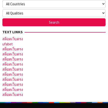
TEXT LINKS
สล็อตเว็บตรง
ufabet
สล็อตเว็บตรง
สล็อตเว็บตรง
สล็อตเว็บตรง
สล็อตเว็บตรง
สล็อตเว็บตรง
สล็อตเว็บตรง
สล็อตเว็บตรง
สล็อตเว็บตรง
สล็อตเว็บตรง
สล็อตเว็บตรง