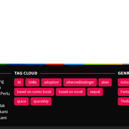
TAG CLOUD
GENR
ang
3d
1940s
adoption
aftercreditsstinger
alien
Acti
n
based on comic book
based on novel
sequel
Fant
 Perlu
space
spaceship
Thrill
dak
 kami
kami