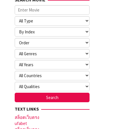
TEXT LINKS
สล็อตเว็บตรง
ufabet