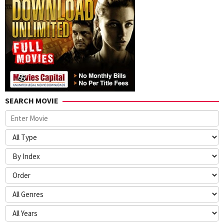
SEARCH MOVIE