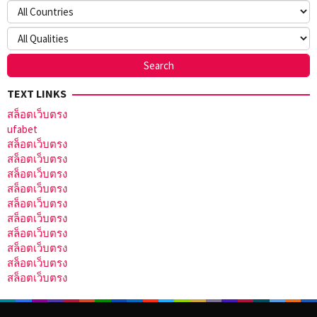
TEXT LINKS
สล็อตเว็บตรง
ufabet
สล็อตเว็บตรง
สล็อตเว็บตรง
สล็อตเว็บตรง
สล็อตเว็บตรง
สล็อตเว็บตรง
สล็อตเว็บตรง
สล็อตเว็บตรง
สล็อตเว็บตรง
สล็อตเว็บตรง
สล็อตเว็บตรง