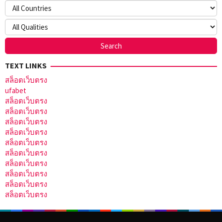
TEXT LINKS
สล็อตเว็บตรง
ufabet
สล็อตเว็บตรง
สล็อตเว็บตรง
สล็อตเว็บตรง
สล็อตเว็บตรง
สล็อตเว็บตรง
สล็อตเว็บตรง
สล็อตเว็บตรง
สล็อตเว็บตรง
สล็อตเว็บตรง
สล็อตเว็บตรง