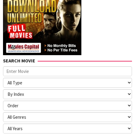
SEARCH MOVIE