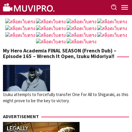
Skip
to
content
My Hero Academia FINAL SEASON (French Dub) –
Episode 165 – Wrench It Open, Izuku Midoriya!!
Izuku attempts to forcefully transfer One For All to Shigaraki, as this
might prove to be the key to victory.
ADVERTISEMENT