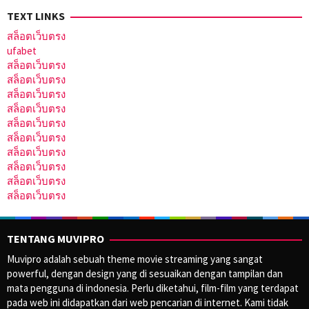
TEXT LINKS
สล็อตเว็บตรง
ufabet
สล็อตเว็บตรง
สล็อตเว็บตรง
สล็อตเว็บตรง
สล็อตเว็บตรง
สล็อตเว็บตรง
สล็อตเว็บตรง
สล็อตเว็บตรง
สล็อตเว็บตรง
สล็อตเว็บตรง
สล็อตเว็บตรง
TENTANG MUVIPRO
Muvipro adalah sebuah theme movie streaming yang sangat
powerful, dengan design yang di sesuaikan dengan tampilan dan
mata pengguna di indonesia. Perlu diketahui, film-film yang terdapat
pada web ini didapatkan dari web pencarian di internet. Kami tidak