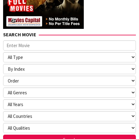
SEARCH MOVIE