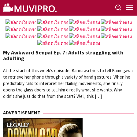
Skip
to
content
My Awkward Senpai Ep. 7: Adults struggling with
adulting
At the start of this week’s episode, Kannawa tries to tell Kamegawa
to retrieve her phone through a variety of hand gestures. When he
predictably fails to interpret her flailing movements, she finally
opens the glass doors to tell him directly what she wants. Why
didn’t she just do that from the start? Well, this […]
ADVERTISEMENT