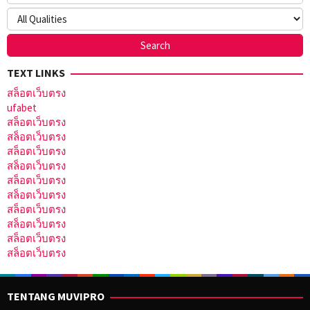
TEXT LINKS
สล็อตเว็บตรง
ufabet
สล็อตเว็บตรง
สล็อตเว็บตรง
สล็อตเว็บตรง
สล็อตเว็บตรง
สล็อตเว็บตรง
สล็อตเว็บตรง
สล็อตเว็บตรง
สล็อตเว็บตรง
สล็อตเว็บตรง
สล็อตเว็บตรง
TENTANG MUVIPRO