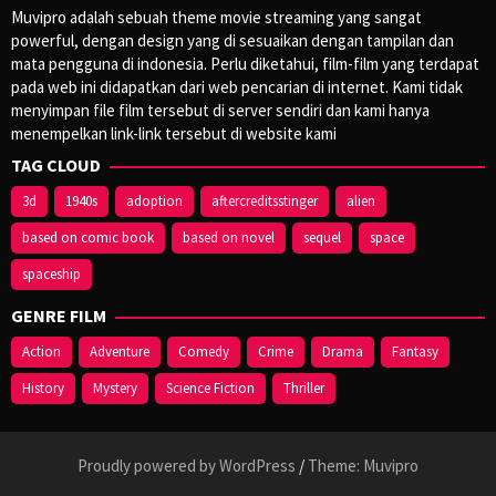
Muvipro adalah sebuah theme movie streaming yang sangat
powerful, dengan design yang di sesuaikan dengan tampilan dan
mata pengguna di indonesia. Perlu diketahui, film-film yang terdapat
pada web ini didapatkan dari web pencarian di internet. Kami tidak
menyimpan file film tersebut di server sendiri dan kami hanya
menempelkan link-link tersebut di website kami
TAG CLOUD
3d
1940s
adoption
aftercreditsstinger
alien
based on comic book
based on novel
sequel
space
spaceship
GENRE FILM
Action
Adventure
Comedy
Crime
Drama
Fantasy
History
Mystery
Science Fiction
Thriller
Proudly powered by WordPress
/
Theme: Muvipro