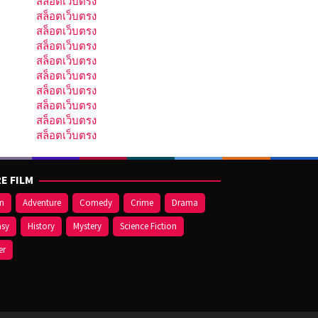
สล็อตเว็บตรง
สล็อตเว็บตรง
สล็อตเว็บตรง
สล็อตเว็บตรง
สล็อตเว็บตรง
สล็อตเว็บตรง
สล็อตเว็บตรง
สล็อตเว็บตรง
สล็อตเว็บตรง
สล็อตเว็บตรง
E FILM
on
Adventure
Comedy
Crime
Drama
asy
History
Mystery
Science Fiction
er