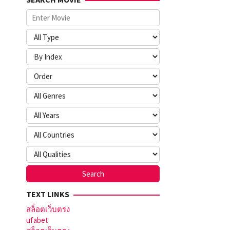
TEXT LINKS
สล็อตเว็บตรง
ufabet