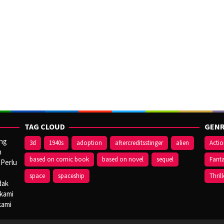
TAG CLOUD
GENR
ang
3d
1940s
adoption
aftercreditsstinger
alien
Acti
n
based on comic book
based on novel
sequel
Fant
 Perlu
space
spaceship
Thrill
dak
 kami
kami