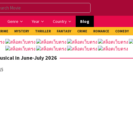
Genre
Year
Country
Blog
CRIME
MYSTERY
THRILLER
FANTASY
CRIME
ROMANCE
COMEDY
usical in June-July 2026
15