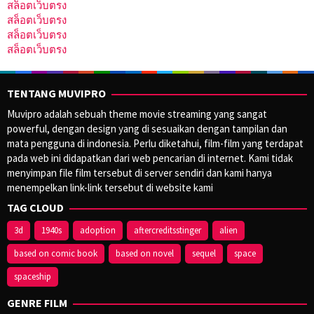
สล็อตเว็บตรง
สล็อตเว็บตรง
สล็อตเว็บตรง
สล็อตเว็บตรง
TENTANG MUVIPRO
Muvipro adalah sebuah theme movie streaming yang sangat
powerful, dengan design yang di sesuaikan dengan tampilan dan
mata pengguna di indonesia. Perlu diketahui, film-film yang terdapat
pada web ini didapatkan dari web pencarian di internet. Kami tidak
menyimpan file film tersebut di server sendiri dan kami hanya
menempelkan link-link tersebut di website kami
TAG CLOUD
3d
1940s
adoption
aftercreditsstinger
alien
based on comic book
based on novel
sequel
space
spaceship
GENRE FILM