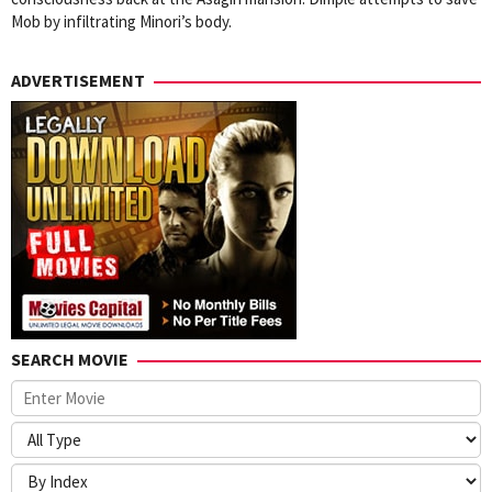
Mob by infiltrating Minori’s body.
ADVERTISEMENT
SEARCH MOVIE