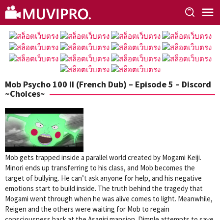
Skip
to
content
Mob Psycho 100 II (French Dub) – Episode 5 – Discord
~Choices~
Mob gets trapped inside a parallel world created by Mogami Keiji.
Minori ends up transferring to his class, and Mob becomes the
target of bullying. He can’t ask anyone for help, and his negative
emotions start to build inside. The truth behind the tragedy that
Mogami went through when he was alive comes to light. Meanwhile,
Reigen and the others were waiting for Mob to regain
consciousness back at the Asagiri mansion. Dimple attempts to save