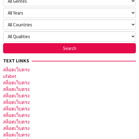
TEXT LINKS
สล็อตเว็บตรง
ufabet
สล็อตเว็บตรง
สล็อตเว็บตรง
สล็อตเว็บตรง
สล็อตเว็บตรง
สล็อตเว็บตรง
สล็อตเว็บตรง
สล็อตเว็บตรง
สล็อตเว็บตรง
สล็อตเว็บตรง