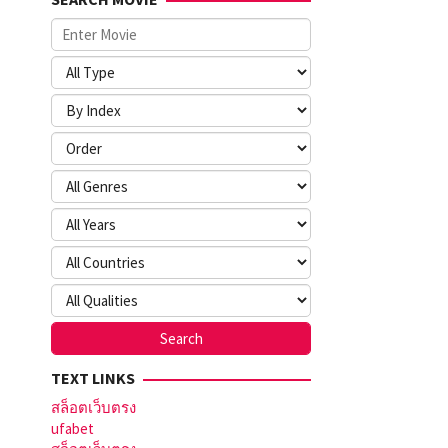
TEXT LINKS
สล็อตเว็บตรง
ufabet