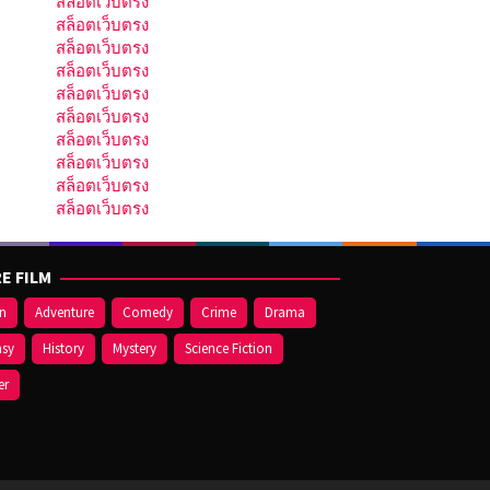
สล็อตเว็บตรง
สล็อตเว็บตรง
สล็อตเว็บตรง
สล็อตเว็บตรง
สล็อตเว็บตรง
สล็อตเว็บตรง
สล็อตเว็บตรง
สล็อตเว็บตรง
สล็อตเว็บตรง
สล็อตเว็บตรง
E FILM
on
Adventure
Comedy
Crime
Drama
asy
History
Mystery
Science Fiction
er