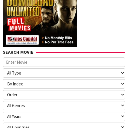
SEARCH MOVIE