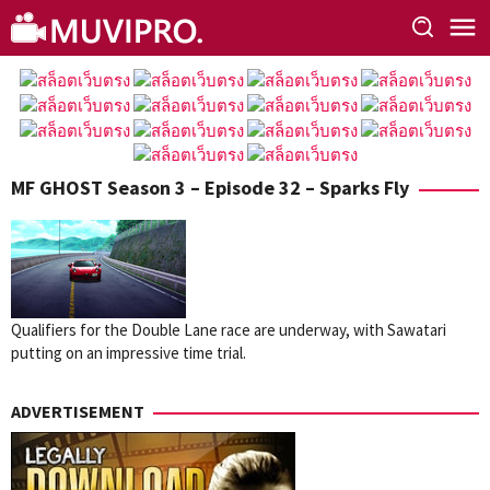
Skip
to
content
MF GHOST Season 3 – Episode 32 – Sparks Fly
Qualifiers for the Double Lane race are underway, with Sawatari
putting on an impressive time trial.
ADVERTISEMENT