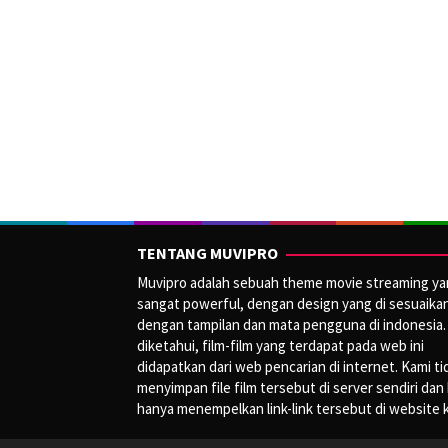
TENTANG MUVIPRO
Muvipro adalah sebuah theme movie streaming y
sangat powerful, dengan design yang di sesuaika
dengan tampilan dan mata pengguna di indonesia.
diketahui, film-film yang terdapat pada web ini
didapatkan dari web pencarian di internet. Kami ti
menyimpan file film tersebut di server sendiri dan
hanya menempelkan link-link tersebut di website 