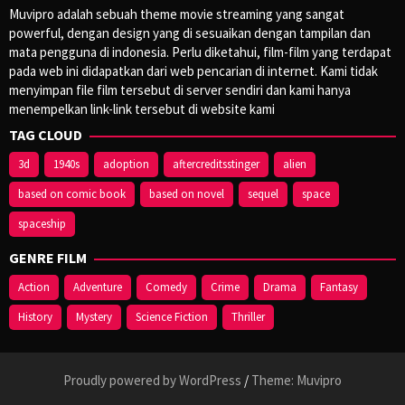
Muvipro adalah sebuah theme movie streaming yang sangat
powerful, dengan design yang di sesuaikan dengan tampilan dan
mata pengguna di indonesia. Perlu diketahui, film-film yang terdapat
pada web ini didapatkan dari web pencarian di internet. Kami tidak
menyimpan file film tersebut di server sendiri dan kami hanya
menempelkan link-link tersebut di website kami
TAG CLOUD
3d
1940s
adoption
aftercreditsstinger
alien
based on comic book
based on novel
sequel
space
spaceship
GENRE FILM
Action
Adventure
Comedy
Crime
Drama
Fantasy
History
Mystery
Science Fiction
Thriller
Proudly powered by WordPress
/
Theme: Muvipro