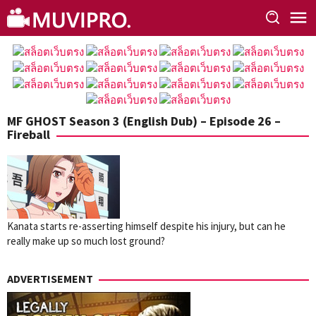
Skip
to
content
MF GHOST Season 3 (English Dub) – Episode 26 –
Fireball
Kanata starts re-asserting himself despite his injury, but can he
really make up so much lost ground?
ADVERTISEMENT