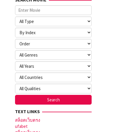
TEXT LINKS
สล็อตเว็บตรง
ufabet