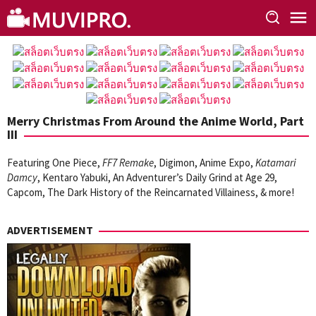
Skip
to
content
Merry Christmas From Around the Anime World, Part
III
Featuring One Piece,
FF7 Remake
, Digimon, Anime Expo,
Katamari
Damcy
, Kentaro Yabuki, An Adventurer’s Daily Grind at Age 29,
Capcom, The Dark History of the Reincarnated Villainess, & more!
ADVERTISEMENT