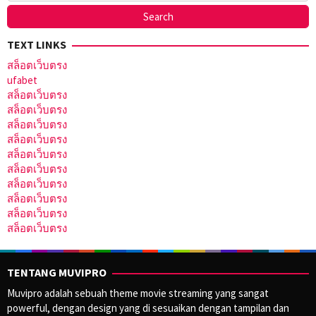
TEXT LINKS
สล็อตเว็บตรง
ufabet
สล็อตเว็บตรง
สล็อตเว็บตรง
สล็อตเว็บตรง
สล็อตเว็บตรง
สล็อตเว็บตรง
สล็อตเว็บตรง
สล็อตเว็บตรง
สล็อตเว็บตรง
สล็อตเว็บตรง
สล็อตเว็บตรง
TENTANG MUVIPRO
Muvipro adalah sebuah theme movie streaming yang sangat
powerful, dengan design yang di sesuaikan dengan tampilan dan