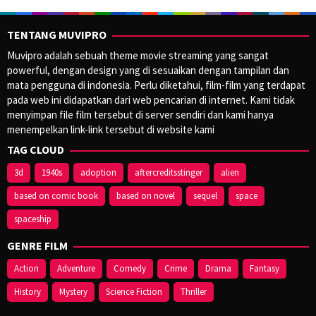
TENTANG MUVIPRO
Muvipro adalah sebuah theme movie streaming yang sangat
powerful, dengan design yang di sesuaikan dengan tampilan dan
mata pengguna di indonesia. Perlu diketahui, film-film yang terdapat
pada web ini didapatkan dari web pencarian di internet. Kami tidak
menyimpan file film tersebut di server sendiri dan kami hanya
menempelkan link-link tersebut di website kami
TAG CLOUD
3d
1940s
adoption
aftercreditsstinger
alien
based on comic book
based on novel
sequel
space
spaceship
GENRE FILM
Action
Adventure
Comedy
Crime
Drama
Fantasy
History
Mystery
Science Fiction
Thriller