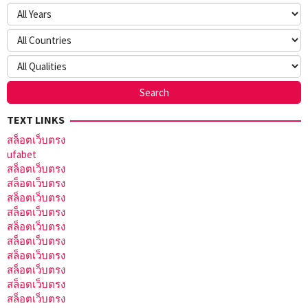
TEXT LINKS
สล็อตเว็บตรง
ufabet
สล็อตเว็บตรง
สล็อตเว็บตรง
สล็อตเว็บตรง
สล็อตเว็บตรง
สล็อตเว็บตรง
สล็อตเว็บตรง
สล็อตเว็บตรง
สล็อตเว็บตรง
สล็อตเว็บตรง
สล็อตเว็บตรง