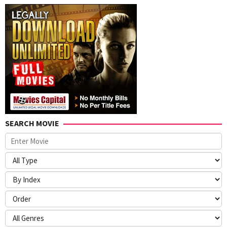
SEARCH MOVIE