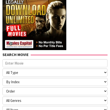
SEARCH MOVIE