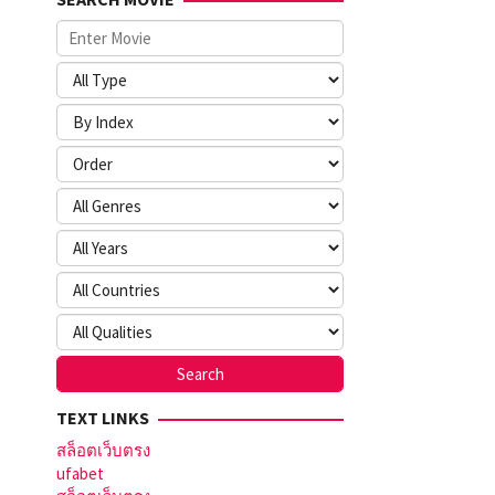
TEXT LINKS
สล็อตเว็บตรง
ufabet