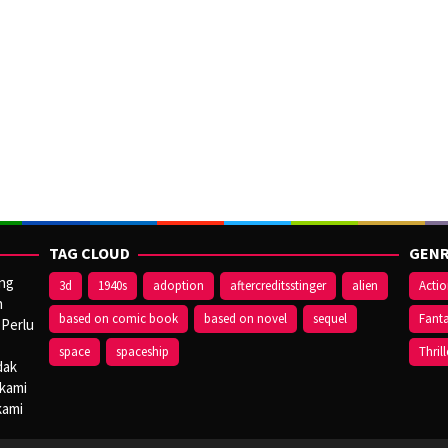
TAG CLOUD
GENR
ang
3d
1940s
adoption
aftercreditsstinger
alien
Acti
n
based on comic book
based on novel
sequel
Fant
 Perlu
space
spaceship
Thrill
dak
 kami
kami