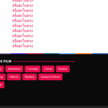
สล็อตเว็บตรง
สล็อตเว็บตรง
สล็อตเว็บตรง
สล็อตเว็บตรง
สล็อตเว็บตรง
สล็อตเว็บตรง
สล็อตเว็บตรง
สล็อตเว็บตรง
สล็อตเว็บตรง
สล็อตเว็บตรง
E FILM
on
Adventure
Comedy
Crime
Drama
asy
History
Mystery
Science Fiction
er