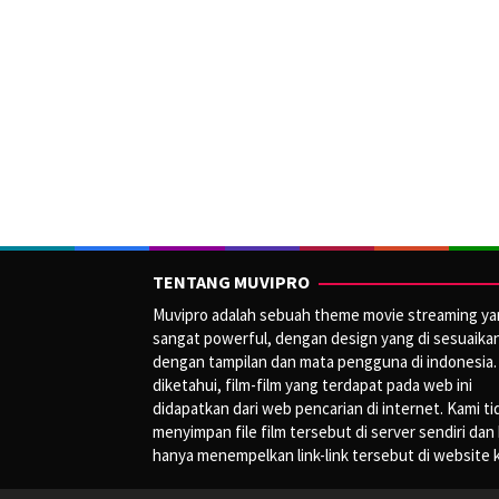
TENTANG MUVIPRO
Muvipro adalah sebuah theme movie streaming y
sangat powerful, dengan design yang di sesuaika
dengan tampilan dan mata pengguna di indonesia.
diketahui, film-film yang terdapat pada web ini
didapatkan dari web pencarian di internet. Kami ti
menyimpan file film tersebut di server sendiri dan
hanya menempelkan link-link tersebut di website 