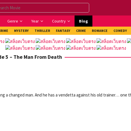
Genre
Year
Country
Blog
CRIME
MYSTERY
THRILLER
FANTASY
CRIME
ROMANCE
COMEDY
e 5 – The Man From Death
ring a changed man. And he has a vendetta against his old trainer… one t