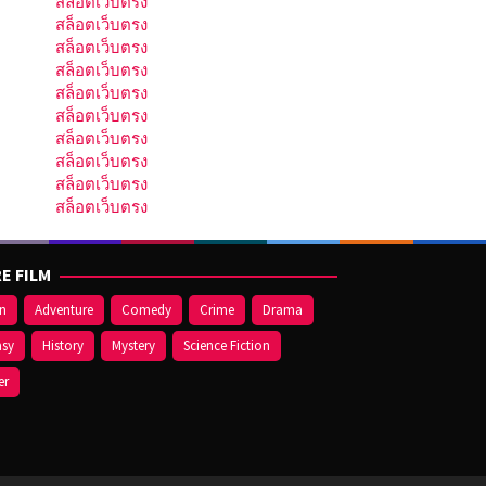
สล็อตเว็บตรง
สล็อตเว็บตรง
สล็อตเว็บตรง
สล็อตเว็บตรง
สล็อตเว็บตรง
สล็อตเว็บตรง
สล็อตเว็บตรง
สล็อตเว็บตรง
สล็อตเว็บตรง
สล็อตเว็บตรง
E FILM
on
Adventure
Comedy
Crime
Drama
asy
History
Mystery
Science Fiction
er