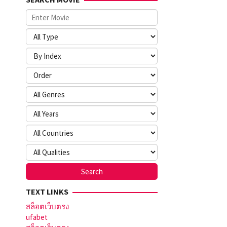
TEXT LINKS
สล็อตเว็บตรง
ufabet