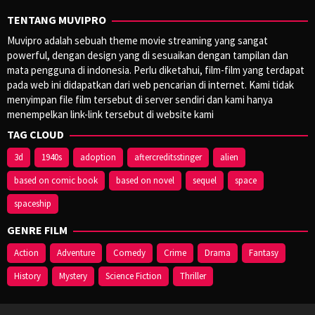
TENTANG MUVIPRO
Muvipro adalah sebuah theme movie streaming yang sangat
powerful, dengan design yang di sesuaikan dengan tampilan dan
mata pengguna di indonesia. Perlu diketahui, film-film yang terdapat
pada web ini didapatkan dari web pencarian di internet. Kami tidak
menyimpan file film tersebut di server sendiri dan kami hanya
menempelkan link-link tersebut di website kami
TAG CLOUD
3d
1940s
adoption
aftercreditsstinger
alien
based on comic book
based on novel
sequel
space
spaceship
GENRE FILM
Action
Adventure
Comedy
Crime
Drama
Fantasy
History
Mystery
Science Fiction
Thriller