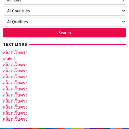
TEXT LINKS
สล็อตเว็บตรง
ufabet
สล็อตเว็บตรง
สล็อตเว็บตรง
สล็อตเว็บตรง
สล็อตเว็บตรง
สล็อตเว็บตรง
สล็อตเว็บตรง
สล็อตเว็บตรง
สล็อตเว็บตรง
สล็อตเว็บตรง
สล็อตเว็บตรง